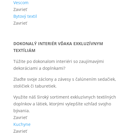
Vescom
Zavrieť
Bytový textil
Zavrieť
DOKONALÝ INTERIÉR VĎAKA EXKLUZÍVNYM
TEXTÍLIÁM
Túžite po dokonalom interiéri so zaujímavými
dekoráciami a doplnkami?
Zlaďte svoje záclony a závesy s čalúnením sedačiek,
stoličiek či taburetiek.
Využite náš široký sortiment exkluzívnych textilných
doplnkov a látiek, ktorými vylepšíte vzhľad svojho
bývania.
Zavrieť
Kuchyne
Zavrieť