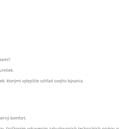
nkami?
uretiek.
iek, ktorými vylepšíte vzhľad svojho bývania.
merný komfort.
lov, špičkovým vybavením zabudovaných technických prvkov aj