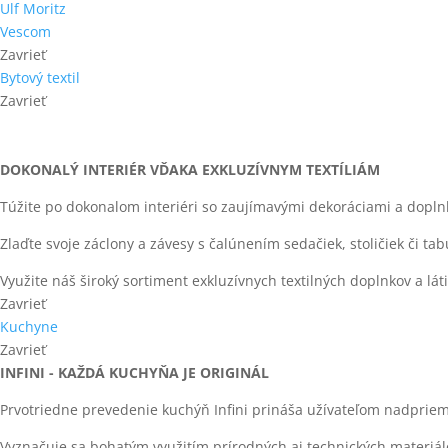
Ulf Moritz
Vescom
Zavrieť
Bytový textil
Zavrieť
DOKONALÝ INTERIÉR VĎAKA EXKLUZÍVNYM TEXTÍLIÁM
Túžite po dokonalom interiéri so zaujímavými dekoráciami a dopl
Zlaďte svoje záclony a závesy s čalúnením sedačiek, stoličiek či tab
Využite náš široký sortiment exkluzívnych textilných doplnkov a lát
Zavrieť
Kuchyne
Zavrieť
INFINI - KAŽDÁ KUCHYŇA JE ORIGINÁL
Prvotriedne prevedenie kuchýň Infini prináša užívateľom nadprie
Vyznačuje sa bohatým využitím prírodných aj technických materiá