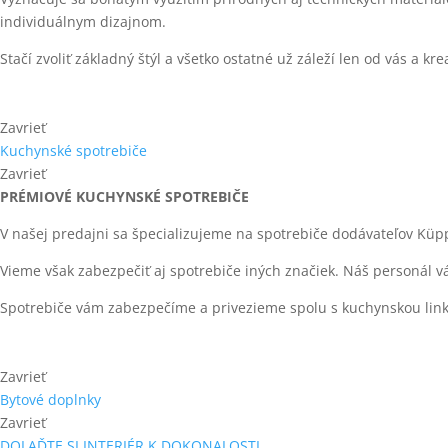
individuálnym dizajnom.
Stačí zvoliť základný štýl a všetko ostatné už záleží len od vás a kr
Zavrieť
Kuchynské spotrebiče
Zavrieť
PRÉMIOVÉ KUCHYNSKÉ SPOTREBIČE
V našej predajni sa špecializujeme na spotrebiče dodávateľov Küp
Vieme však zabezpečiť aj spotrebiče iných značiek. Náš personál 
Spotrebiče vám zabezpečíme a privezieme spolu s kuchynskou linko
Zavrieť
Bytové doplnky
Zavrieť
DOLAĎTE SI INTERIÉR K DOKONALOSTI