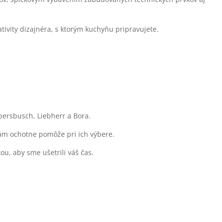
eativity dizajnéra, s ktorým kuchyňu pripravujete.
persbusch, Liebherr a Bora.
vám ochotne pomôže pri ich výbere.
u, aby sme ušetrili váš čas.