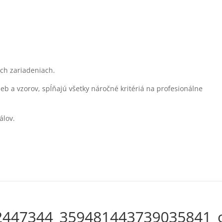
ých zariadeniach.
eb a vzorov, spĺňajú všetky náročné kritériá na profesionálne
álov.
2447344_359481443739035841_