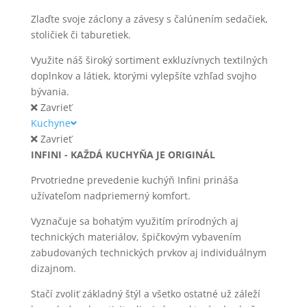
Zlaďte svoje záclony a závesy s čalúnením sedačiek,
stoličiek či taburetiek.
Využite náš široký sortiment exkluzívnych textilných
doplnkov a látiek, ktorými vylepšíte vzhľad svojho
bývania.
Zavrieť
Kuchyne
Zavrieť
INFINI - KAŽDÁ KUCHYŇA JE ORIGINÁL
Prvotriedne prevedenie kuchýň Infini prináša
užívateľom nadpriemerný komfort.
Vyznačuje sa bohatým využitím prírodných aj
technických materiálov, špičkovým vybavením
zabudovaných technických prvkov aj individuálnym
dizajnom.
Stačí zvoliť základný štýl a všetko ostatné už záleží