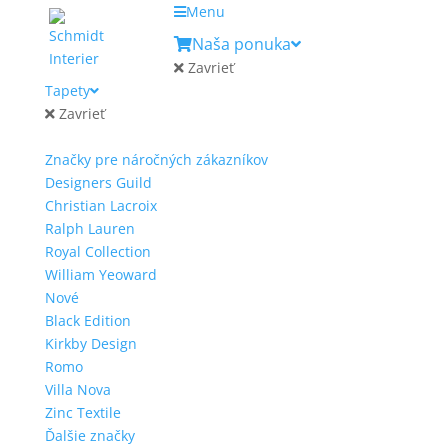
Menu
Naša ponuka
Zavrieť
Tapety
Zavrieť
Značky pre náročných zákazníkov
Designers Guild
Christian Lacroix
Ralph Lauren
Royal Collection
William Yeoward
Nové
Black Edition
Kirkby Design
Romo
Villa Nova
Zinc Textile
Ďalšie značky