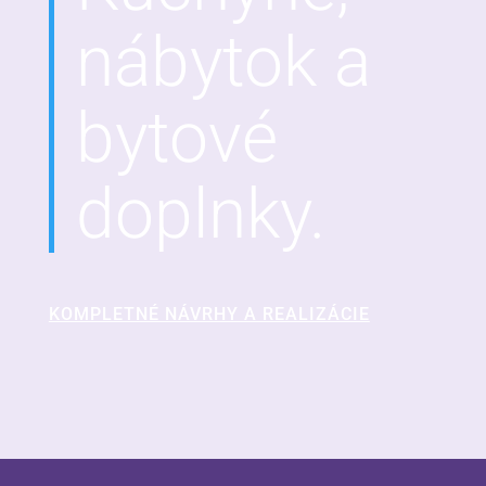
nábytok a
bytové
doplnky.
KOMPLETNÉ NÁVRHY A REALIZÁCIE