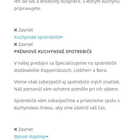
len od vás a kreativity dizajnéra, s ktorým kuchyňu
pripravujete.
Zavrieť
Kuchynské spotrebiče
Zavrieť
PRÉMIOVÉ KUCHYNSKÉ SPOTREBIČE
V našej predajni sa špecializujeme na spotrebiče
dodávateľov Küppersbusch, Liebherr a Bora.
Vieme však zabezpečiť aj spotrebiče iných značiek.
Náš personál vám ochotne pomôže pri ich výbere.
Spotrebiče vám zabezpečíme a privezieme spolu s
kuchynskou linkou, aby sme ušetrili váš čas.
Zavrieť
Bytové doplnky