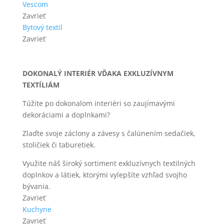
Vescom
Zavrieť
Bytový textil
Zavrieť
DOKONALÝ INTERIÉR VĎAKA EXKLUZÍVNYM
TEXTÍLIÁM
Túžite po dokonalom interiéri so zaujímavými
dekoráciami a doplnkami?
Zlaďte svoje záclony a závesy s čalúnením sedačiek,
stoličiek či taburetiek.
Využite náš široký sortiment exkluzívnych textilných
doplnkov a látiek, ktorými vylepšíte vzhľad svojho
bývania.
Zavrieť
Kuchyne
Zavrieť