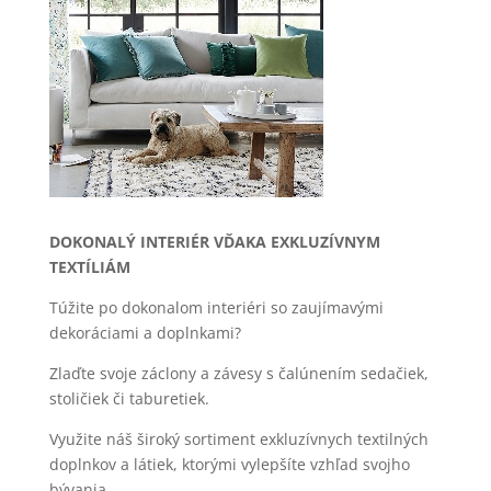
DOKONALÝ INTERIÉR VĎAKA EXKLUZÍVNYM
TEXTÍLIÁM
Túžite po dokonalom interiéri so zaujímavými
dekoráciami a doplnkami?
Zlaďte svoje záclony a závesy s čalúnením sedačiek,
stoličiek či taburetiek.
Využite náš široký sortiment exkluzívnych textilných
doplnkov a látiek, ktorými vylepšíte vzhľad svojho
bývania.