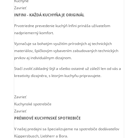
Kuchyne
Zavrieť
INFINI - KAŽDÁ KUCHYŇA JE ORIGINÁL
Prvotriedne prevedenie kuchýň Infini prináša užívateľom
nadpriemerný komfort.
Vyznačuje sa bohatým využitím prírodných aj technických
materiálov, špičkovým vybavením zabudovaných technických
prvkov aj individuálnym dizajnom.
Stačí zvoliť základný štýl a všetko ostatné už záleží len od vás a
kreativity dizajnéra, s ktorým kuchyňu pripravujete.
Zavrieť
Kuchynské spotrebiče
Zavrieť
PRÉMIOVÉ KUCHYNSKÉ SPOTREBIČE
V našej predajni sa špecializujeme na spotrebiče dodávateľov
Küppersbusch, Liebherr a Bora.