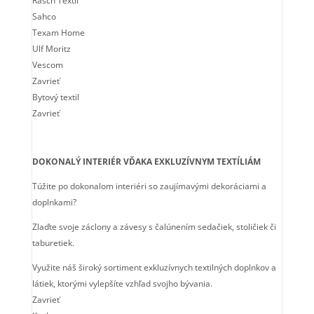
Rasch Textil
Sahco
Texam Home
Ulf Moritz
Vescom
Zavrieť
Bytový textil
Zavrieť
DOKONALÝ INTERIÉR VĎAKA EXKLUZÍVNYM TEXTÍLIÁM
Túžite po dokonalom interiéri so zaujímavými dekoráciami a
doplnkami?
Zlaďte svoje záclony a závesy s čalúnením sedačiek, stoličiek či
taburetiek.
Využite náš široký sortiment exkluzívnych textilných doplnkov a
látiek, ktorými vylepšíte vzhľad svojho bývania.
Zavrieť