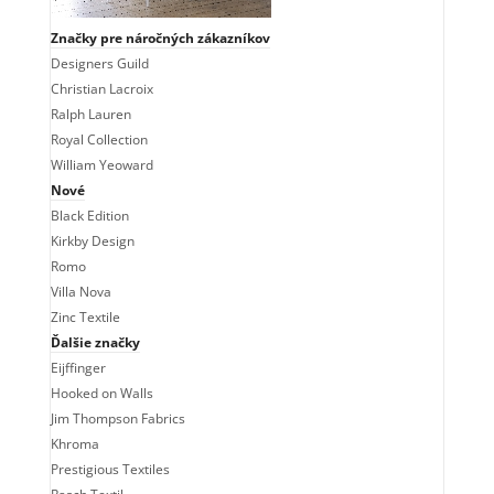
Značky pre náročných zákazníkov
Designers Guild
Christian Lacroix
Ralph Lauren
Royal Collection
William Yeoward
Nové
Black Edition
Kirkby Design
Romo
Villa Nova
Zinc Textile
Ďalšie značky
Eijffinger
Hooked on Walls
Jim Thompson Fabrics
Khroma
Prestigious Textiles