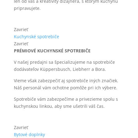
len od vás a kreativity dizajnéra, s ktorým kuchyňu
pripravujete.
Zavrieť
Kuchynské spotrebiče
Zavrieť
PRÉMIOVÉ KUCHYNSKÉ SPOTREBIČE
V našej predajni sa špecializujeme na spotrebiče
dodávateľov Küppersbusch, Liebherr a Bora.
Vieme však zabezpečiť aj spotrebiče iných značiek.
Náš personál vám ochotne pomôže pri ich výbere.
Spotrebiče vám zabezpečíme a privezieme spolu s
kuchynskou linkou, aby sme ušetrili váš čas.
Zavrieť
Bytové doplnky