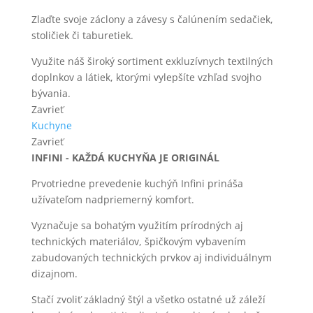
Zlaďte svoje záclony a závesy s čalúnením sedačiek,
stoličiek či taburetiek.
Využite náš široký sortiment exkluzívnych textilných
doplnkov a látiek, ktorými vylepšíte vzhľad svojho
bývania.
Zavrieť
Kuchyne
Zavrieť
INFINI - KAŽDÁ KUCHYŇA JE ORIGINÁL
Prvotriedne prevedenie kuchýň Infini prináša
užívateľom nadpriemerný komfort.
Vyznačuje sa bohatým využitím prírodných aj
technických materiálov, špičkovým vybavením
zabudovaných technických prvkov aj individuálnym
dizajnom.
Stačí zvoliť základný štýl a všetko ostatné už záleží