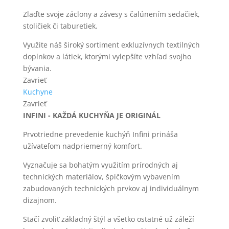
Zlaďte svoje záclony a závesy s čalúnením sedačiek,
stoličiek či taburetiek.
Využite náš široký sortiment exkluzívnych textilných
doplnkov a látiek, ktorými vylepšíte vzhľad svojho
bývania.
Zavrieť
Kuchyne
Zavrieť
INFINI - KAŽDÁ KUCHYŇA JE ORIGINÁL
Prvotriedne prevedenie kuchýň Infini prináša
užívateľom nadpriemerný komfort.
Vyznačuje sa bohatým využitím prírodných aj
technických materiálov, špičkovým vybavením
zabudovaných technických prvkov aj individuálnym
dizajnom.
Stačí zvoliť základný štýl a všetko ostatné už záleží