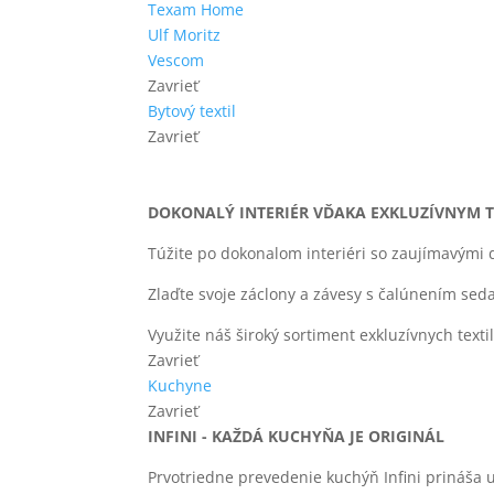
Texam Home
Ulf Moritz
Vescom
Zavrieť
Bytový textil
Zavrieť
DOKONALÝ INTERIÉR VĎAKA EXKLUZÍVNYM T
Túžite po dokonalom interiéri so zaujímavými
Zlaďte svoje záclony a závesy s čalúnením sedači
Využite náš široký sortiment exkluzívnych texti
Zavrieť
Kuchyne
Zavrieť
INFINI - KAŽDÁ KUCHYŇA JE ORIGINÁL
Prvotriedne prevedenie kuchýň Infini prináša