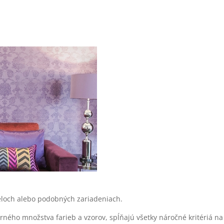
teloch alebo podobných zariadeniach.
rného množstva farieb a vzorov, spĺňajú všetky náročné kritériá n