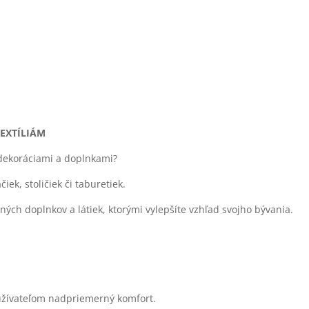
EXTÍLIÁM
 dekoráciami a doplnkami?
ek, stoličiek či taburetiek.
lných doplnkov a látiek, ktorými vylepšíte vzhľad svojho bývania.
 užívateľom nadpriemerný komfort.