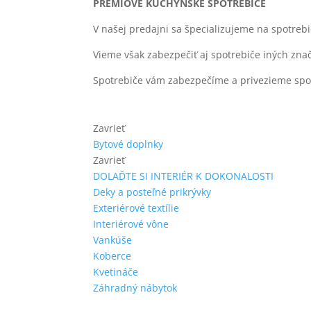
PRÉMIOVÉ KUCHYNSKÉ SPOTREBIČE
V našej predajni sa špecializujeme na spotreb
Vieme však zabezpečiť aj spotrebiče iných zna
Spotrebiče vám zabezpečíme a privezieme spolu
Zavrieť
Bytové doplnky
Zavrieť
DOLAĎTE SI INTERIÉR K DOKONALOSTI
Deky a posteľné prikrývky
Exteriérové textílie
Interiérové vône
Vankúše
Koberce
Kvetináče
Záhradný nábytok