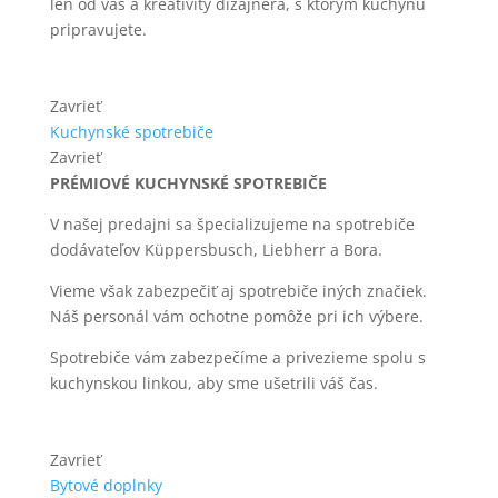
len od vás a kreativity dizajnéra, s ktorým kuchyňu
pripravujete.
Zavrieť
Kuchynské spotrebiče
Zavrieť
PRÉMIOVÉ KUCHYNSKÉ SPOTREBIČE
V našej predajni sa špecializujeme na spotrebiče
dodávateľov Küppersbusch, Liebherr a Bora.
Vieme však zabezpečiť aj spotrebiče iných značiek.
Náš personál vám ochotne pomôže pri ich výbere.
Spotrebiče vám zabezpečíme a privezieme spolu s
kuchynskou linkou, aby sme ušetrili váš čas.
Zavrieť
Bytové doplnky