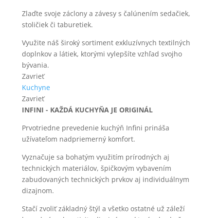
Zlaďte svoje záclony a závesy s čalúnením sedačiek,
stoličiek či taburetiek.
Využite náš široký sortiment exkluzívnych textilných
doplnkov a látiek, ktorými vylepšíte vzhľad svojho
bývania.
Zavrieť
Kuchyne
Zavrieť
INFINI - KAŽDÁ KUCHYŇA JE ORIGINÁL
Prvotriedne prevedenie kuchýň Infini prináša
užívateľom nadpriemerný komfort.
Vyznačuje sa bohatým využitím prírodných aj
technických materiálov, špičkovým vybavením
zabudovaných technických prvkov aj individuálnym
dizajnom.
Stačí zvoliť základný štýl a všetko ostatné už záleží