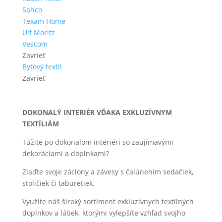
Sahco
Texam Home
Ulf Moritz
Vescom
Zavrieť
Bytový textil
Zavrieť
DOKONALÝ INTERIÉR VĎAKA EXKLUZÍVNYM
TEXTÍLIÁM
Túžite po dokonalom interiéri so zaujímavými
dekoráciami a doplnkami?
Zlaďte svoje záclony a závesy s čalúnením sedačiek,
stoličiek či taburetiek.
Využite náš široký sortiment exkluzívnych textilných
doplnkov a látiek, ktorými vylepšíte vzhľad svojho