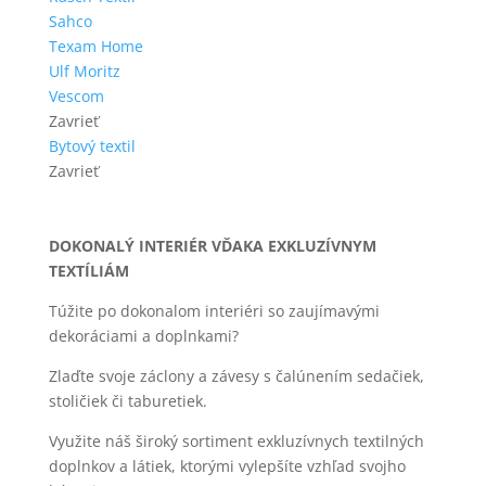
Sahco
Texam Home
Ulf Moritz
Vescom
Zavrieť
Bytový textil
Zavrieť
DOKONALÝ INTERIÉR VĎAKA EXKLUZÍVNYM
TEXTÍLIÁM
Túžite po dokonalom interiéri so zaujímavými
dekoráciami a doplnkami?
Zlaďte svoje záclony a závesy s čalúnením sedačiek,
stoličiek či taburetiek.
Využite náš široký sortiment exkluzívnych textilných
doplnkov a látiek, ktorými vylepšíte vzhľad svojho