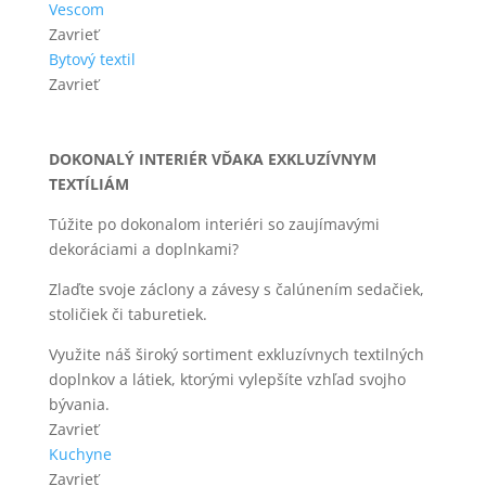
Vescom
Zavrieť
Bytový textil
Zavrieť
DOKONALÝ INTERIÉR VĎAKA EXKLUZÍVNYM
TEXTÍLIÁM
Túžite po dokonalom interiéri so zaujímavými
dekoráciami a doplnkami?
Zlaďte svoje záclony a závesy s čalúnením sedačiek,
stoličiek či taburetiek.
Využite náš široký sortiment exkluzívnych textilných
doplnkov a látiek, ktorými vylepšíte vzhľad svojho
bývania.
Zavrieť
Kuchyne
Zavrieť