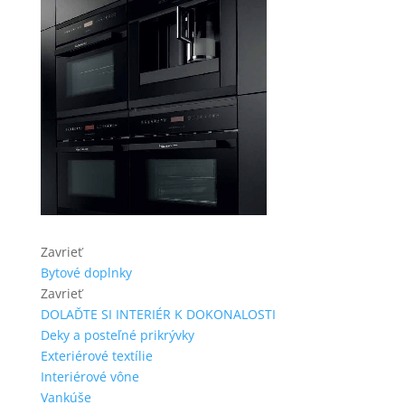
Zavrieť
Bytové doplnky
Zavrieť
DOLAĎTE SI INTERIÉR K DOKONALOSTI
Deky a posteľné prikrývky
Exteriérové textílie
Interiérové vône
Vankúše