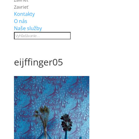
Zavrieť
Kontakty
O nás
Naše služby
eijffinger05