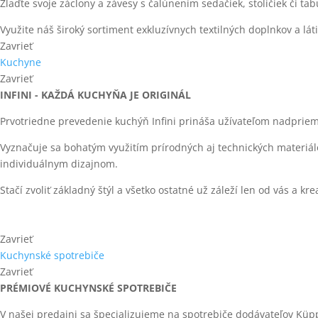
Zlaďte svoje záclony a závesy s čalúnením sedačiek, stoličiek či tab
Využite náš široký sortiment exkluzívnych textilných doplnkov a lát
Zavrieť
Kuchyne
Zavrieť
INFINI - KAŽDÁ KUCHYŇA JE ORIGINÁL
Prvotriedne prevedenie kuchýň Infini prináša užívateľom nadprie
Vyznačuje sa bohatým využitím prírodných aj technických materiá
individuálnym dizajnom.
Stačí zvoliť základný štýl a všetko ostatné už záleží len od vás a kr
Zavrieť
Kuchynské spotrebiče
Zavrieť
PRÉMIOVÉ KUCHYNSKÉ SPOTREBIČE
V našej predajni sa špecializujeme na spotrebiče dodávateľov Küp