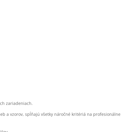
ých zariadeniach.
eb a vzorov, spĺňajú všetky náročné kritériá na profesionálne
álov.