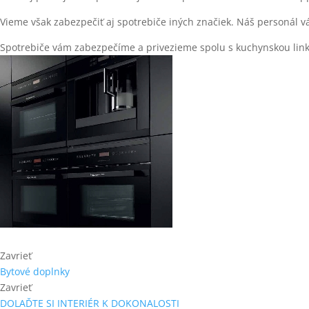
Vieme však zabezpečiť aj spotrebiče iných značiek. Náš personál 
Spotrebiče vám zabezpečíme a privezieme spolu s kuchynskou linko
Zavrieť
Bytové doplnky
Zavrieť
DOLAĎTE SI INTERIÉR K DOKONALOSTI