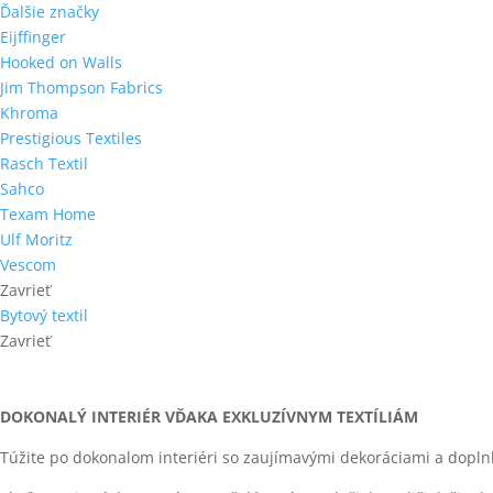
Ďalšie značky
Eijffinger
Hooked on Walls
Jim Thompson Fabrics
Khroma
Prestigious Textiles
Rasch Textil
Sahco
Texam Home
Ulf Moritz
Vescom
Zavrieť
Bytový textil
Zavrieť
DOKONALÝ INTERIÉR VĎAKA EXKLUZÍVNYM TEXTÍLIÁM
Túžite po dokonalom interiéri so zaujímavými dekoráciami a dopl