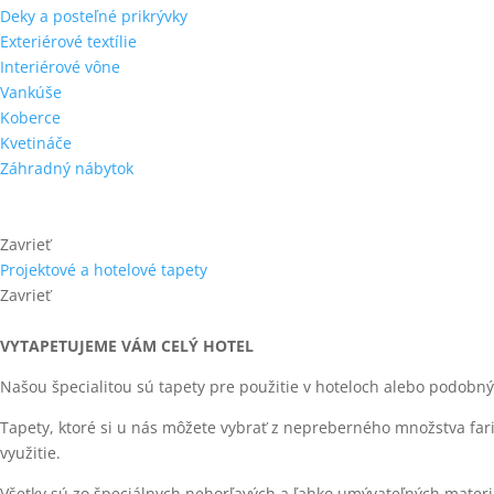
Deky a posteľné prikrývky
Exteriérové textílie
Interiérové vône
Vankúše
Koberce
Kvetináče
Záhradný nábytok
Zavrieť
Projektové a hotelové tapety
Zavrieť
VYTAPETUJEME VÁM CELÝ HOTEL
Našou špecialitou sú tapety pre použitie v hoteloch alebo podobn
Tapety, ktoré si u nás môžete vybrať z nepreberného množstva fari
využitie.
Všetky sú zo špeciálnych nehorľavých a ľahko umývateľných materi