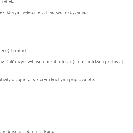
uretiek.
iek, ktorými vylepšíte vzhľad svojho bývania.
merný komfort.
lov, špičkovým vybavením zabudovaných technických prvkov aj
eativity dizajnéra, s ktorým kuchyňu pripravujete.
persbusch, Liebherr a Bora.