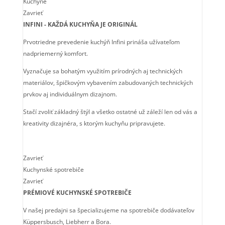
Kuchyne
Zavrieť
INFINI - KAŽDÁ KUCHYŇA JE ORIGINÁL
Prvotriedne prevedenie kuchýň Infini prináša užívateľom
nadpriemerný komfort.
Vyznačuje sa bohatým využitím prírodných aj technických
materiálov, špičkovým vybavením zabudovaných technických
prvkov aj individuálnym dizajnom.
Stačí zvoliť základný štýl a všetko ostatné už záleží len od vás a
kreativity dizajnéra, s ktorým kuchyňu pripravujete.
Zavrieť
Kuchynské spotrebiče
Zavrieť
PRÉMIOVÉ KUCHYNSKÉ SPOTREBIČE
V našej predajni sa špecializujeme na spotrebiče dodávateľov
Küppersbusch, Liebherr a Bora.