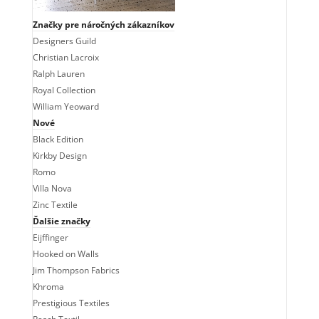
Značky pre náročných zákazníkov
Designers Guild
Christian Lacroix
Ralph Lauren
Royal Collection
William Yeoward
Nové
Black Edition
Kirkby Design
Romo
Villa Nova
Zinc Textile
Ďalšie značky
Eijffinger
Hooked on Walls
Jim Thompson Fabrics
Khroma
Prestigious Textiles