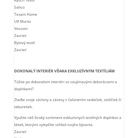
Rasch Textil
Sahco
Texam Home
Ulf Moritz
Vescom
Zavrieť
Bytový textil
Zavrieť
DOKONALÝ INTERIÉR VĎAKA EXKLUZÍVNYM TEXTÍLIÁM
Túžite po dokonalom interiéri so zaujímavými dekoráciami a
doplnkami?
Zlaďte svoje záclony a závesy s čalúnením sedačiek, stoličiek či
taburetiek.
Využite náš široký sortiment exkluzívnych textilných doplnkov a
látiek, ktorými vylepšíte vzhľad svojho bývania.
Zavrieť